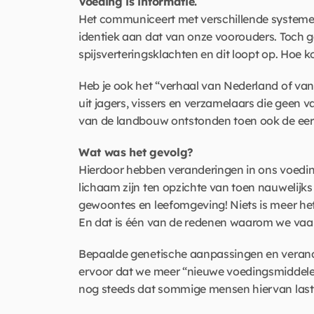
Voeding is informatie.  
Het communiceert met verschillende systemen i
identiek aan dat van onze voorouders. Toch ga
spijsverteringsklachten en dit loopt op. Hoe k
Heb je ook het “verhaal van Nederland of va
uit jagers, vissers en verzamelaars die geen 
van de landbouw ontstonden toen ook de eers
Wat was het gevolg?
Hierdoor hebben veranderingen in ons voedin
lichaam zijn ten opzichte van toen nauwelijks
gewoontes en leefomgeving! Niets is meer hetze
En dat is één van de redenen waarom we vaak
Bepaalde genetische aanpassingen en verande
ervoor dat we meer “nieuwe voedingsmiddelen
nog steeds dat sommige mensen hiervan last k