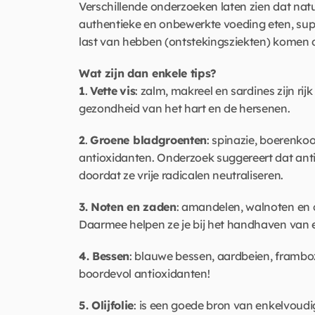
Verschillende onderzoeken laten zien dat nat
authentieke en onbewerkte voeding eten, super
last van hebben (ontstekingsziekten) komen d
Wat zijn dan enkele tips?
1
. 
Vette
vis
: zalm, makreel en sardines zijn r
gezondheid van het hart en de hersenen. 
2
. 
Groene bladgroenten
: spinazie, boerenkoo
antioxidanten. Onderzoek suggereert dat anti
doordat ze vrije radicalen neutraliseren. 
3. Noten en zaden
: amandelen, walnoten en ch
Daarmee helpen ze je bij het handhaven van 
4. Bessen
: blauwe bessen, aardbeien, frambo
boordevol antioxidanten!  
5. Olijfolie
: is een goede bron van enkelvoudi