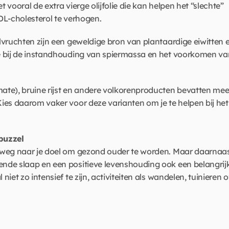
vooral de extra vierge olijfolie die kan helpen het “slechte” 
DL-cholesterol te verhogen. 
lvruchten zijn een geweldige bron van plantaardige eiwitten e
e bij de instandhouding van spiermassa en het voorkomen van
ate), bruine rijst en andere volkorenproducten bevatten meer
es daarom vaker voor deze varianten om je te helpen bij het 
 puzzel
 weg naar je doel om gezond ouder te worden. Maar daarnaas
nde slaap en een positieve levenshouding ook een belangrijk
et zo intensief te zijn, activiteiten als wandelen, tuinieren of