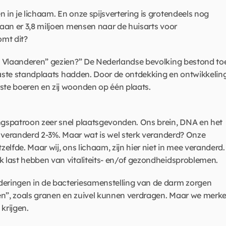
n je lichaam. En onze spijsvertering is grotendeels nog 
an er 3,8 miljoen mensen naar de huisarts voor 
omt dit? 
n Vlaanderen” gezien?” De Nederlandse bevolking bestond toe
vaste standplaats hadden. Door de ontdekking en ontwikkeling
te boeren en zij woonden op één plaats.  
gspatroon zeer snel plaatsgevonden. Ons brein, DNA en het 
 veranderd 2-3%. Maar wat is wel sterk veranderd? Onze 
lfde. Maar wij, ons lichaam, zijn hier niet in mee veranderd. 
 last hebben van vitaliteits- en/of gezondheidsproblemen. 
ringen in de bacteriesamenstelling van de darm zorgen 
”, zoals granen en zuivel kunnen verdragen. Maar we merke
rijgen.  