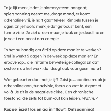
In je lijf merk je dat je alarmsysteem aangaat, 
spierspanning neemt toe, droge mond, er komt 
adrenaline vrij, je hart gaat tekeer. Rimpels tussen je 
ogen. In je hoofd merk je dat gefocust bent, een 
tunnelvisie. Je ziet alleen maar je taak en je deadline en 
je voelt een boost aan energie. 
Is het nu handig om áltijd op deze manier te werken? 
Stel je werkt 5 dagen in de week op deze manier? En 
erbovenop… die irritante betweterige collega! En dat 
systeem op het werk, dat deugt ook voor geen meter! 
Wat gebeurt er dan met je lijf? Juist ja…. continu maak je 
adrenaline aan, tunnelvisie, focus op wat fout gaat et 
voilà. Je zit in de negatieve cirkel. Een chronische 
toestand, die zelfs tot burn-out kan leiden. 
Wat nu? 
Koppel jezelf los en ga in “flow”. Ontspanning! 