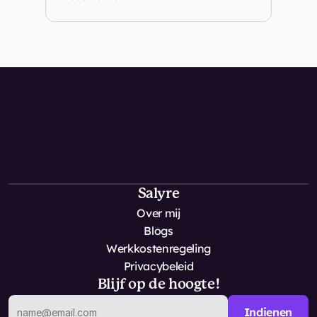
D
e
e
e
r
s
t
e
s
t
a
p
n
a
a
r
m
e
e
r
e
n
e
r
g
i
e
b
e
g
i
n
t
h
i
e
r
Salyre
Over mij
Blogs
Werkkostenregeling
Privacybeleid
Blijf op de hoogte!
Indienen